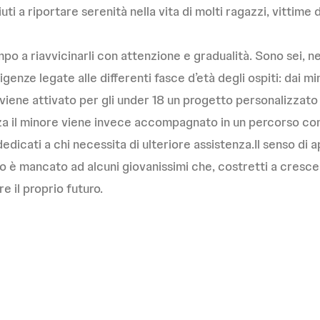
 a riportare serenità nella vita di molti ragazzi, vittime di 
empo a riavvicinarli con attenzione e gradualità. Sono sei, n
enze legate alle differenti fasce d’età degli ospiti: dai mino
 viene attivato per gli under 18 un progetto personalizzat
enza il minore viene invece accompagnato in un percorso c
dicati a chi necessita di ulteriore assistenza.Il senso di
o è mancato ad alcuni giovanissimi che, costretti a crescer
 il proprio futuro.