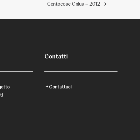
Centocose Onlus – 2012
Contatti
getto
Contattaci
ti