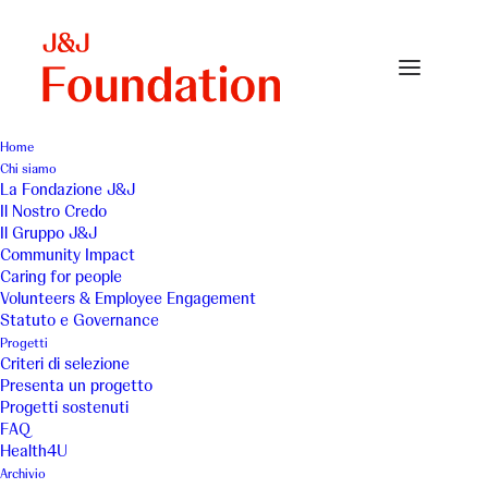
Home
Chi siamo
La Nuova Arca 1
La Fondazione J&J
Il Nostro Credo
Home
La Nuova Arca - 2019
La Nuova Arca 1
Il Gruppo J&J
Community Impact
Caring for people
Volunteers & Employee Engagement
Statuto e Governance
Progetti
Criteri di selezione
Presenta un progetto
Progetti sostenuti
FAQ
Health4U
Archivio