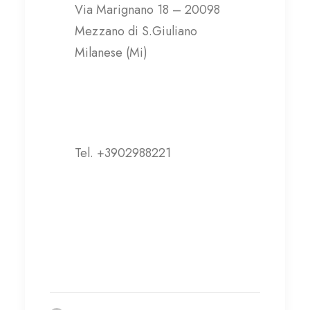
Via Marignano 18 – 20098
Mezzano di S.Giuliano
Milanese (Mi)
Contatti
Tel. +3902988221
aibi@aibi.it
Visita il sito web