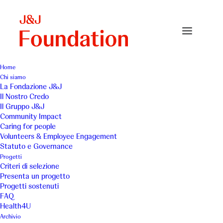
Home
Chi siamo
La Fondazione J&J
Il Nostro Credo
Il Gruppo J&J
Community Impact
Caring for people
Volunteers & Employee Engagement
Statuto e Governance
Ai.Bi. Associazione
Progetti
Criteri di selezione
Amici dei Bambini
Presenta un progetto
Progetti sostenuti
FAQ
Health4U
Archivio