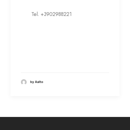
Tel. +3902988221
aibi@aibi.it
Visita il sito web
by Aalto