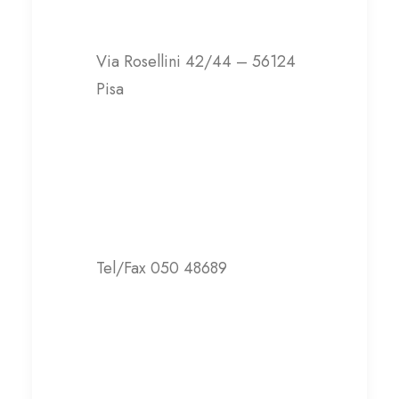
Via Rosellini 42/44 – 56124
Pisa
Contatti
Tel/Fax 050 48689
aipdpisa@aipd.it
Visita il sito web