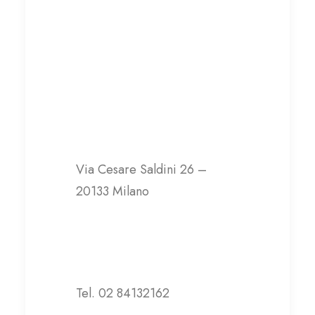
Associazione
CasAmica Onlus
Via Cesare Saldini 26 –
20133 Milano
Contatti
Tel. 02 84132162
valentina@casamica.it