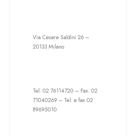
Associazione Casa
amica Onlus
Via Cesare Saldini 26 –
20133 Milano
Contatti
Tel: 02 76114720 – Fax: 02
71040269 – Tel. e fax 02
89695010
info@casamica.it