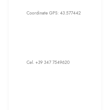
Coordinate GPS: 43.577442
Contatti
Cel. +39 347 7549620
info@casailaria.it
Visita il sito web