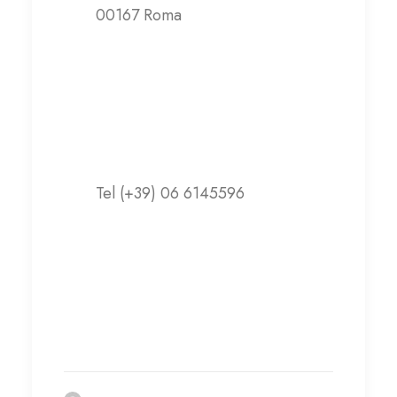
00167 Roma
Contatti
Tel (+39) 06 6145596
posta@casabetania.org
Visita il sito web