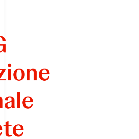
G
zione
nale
ete