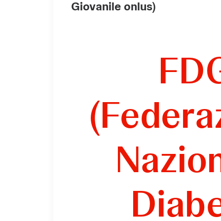
Giovanile onlus)
FD
(Federa
Nazio
Diab