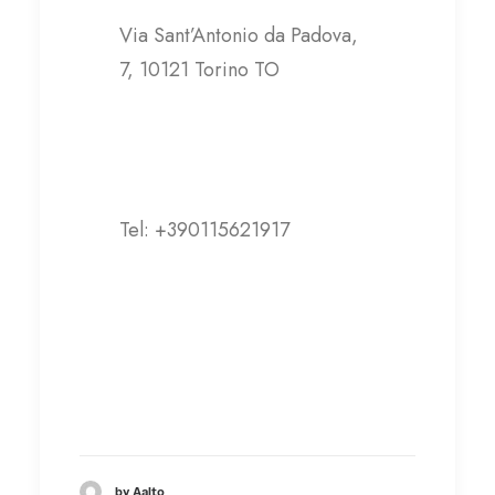
Via Sant’Antonio da Padova,
7, 10121 Torino TO
Contatti
Tel: +390115621917
onlus@fratiminoripiemonte.or
g
by Aalto