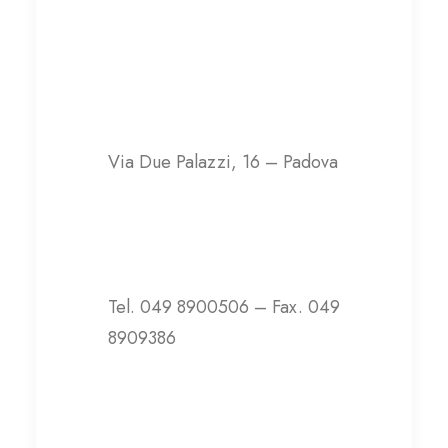
Gruppo R c/o,
Gruppo Polis – sede
centrale
Via Due Palazzi, 16 – Padova
Contatti
Tel. 049 8900506 – Fax. 049
8909386
info@gruppopolis.it
Visita il sito web