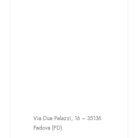
attività produttive di
lavorazione conto terzi,
finalizzate all’inserimento
lavorativo di persone
svantaggiate.
Gruppo R
Via Due Palazzi, 16 – 35136
Padova (PD)