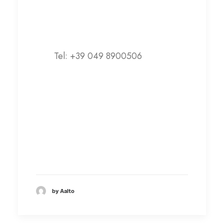
Contatti
Tel: +39 049 8900506
info@gruppopolis.it
Visita il sito web
by Aalto