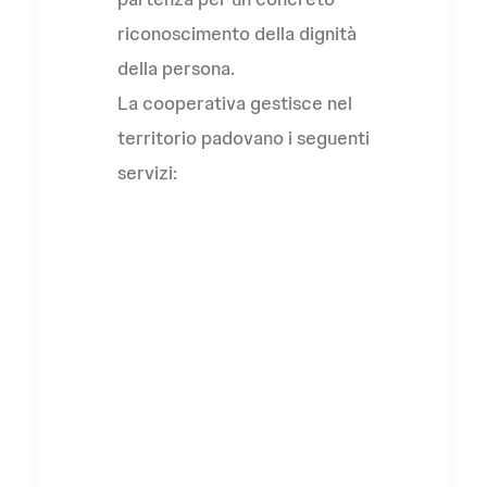
riconoscimento della dignità
della persona.
La cooperativa gestisce nel
territorio padovano i seguenti
servizi:
un laboratorio occupazionale
protetto per persone in
situazione di marginalità,
convenzionato con il Comune
di Padova;
un centro diurno di prima
accoglienza denominato La