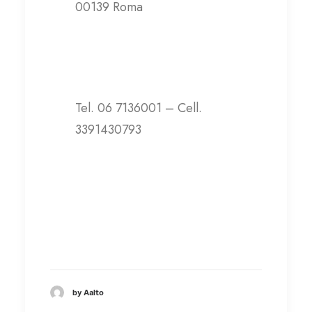
00139 Roma
Contatti
Tel. 06 7136001 – Cell.
3391430793
info@lanuovaarca.org
Visita il sito web
by Aalto