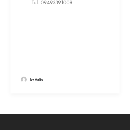
Tel. 09493391008
antoniofinazziagro@lanuovaa
rca.org
Visita il sito web
by Aalto