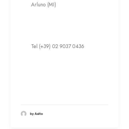
Arluno (MI)
Contatti
Tel (+39) 02 9037 0436
info@abbraccio.it
Visita il sito web
by Aalto