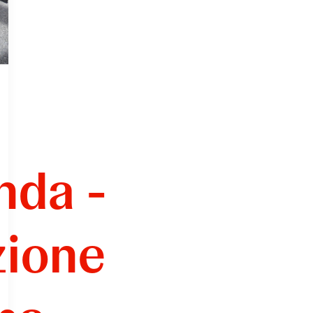
nda -
zione