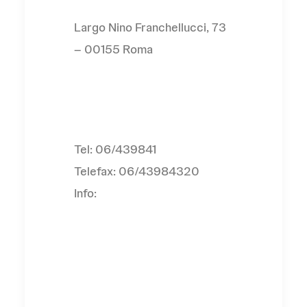
Largo Nino Franchellucci, 73
– 00155 Roma
Contatti
Tel: 06/439841
Telefax: 06/43984320
Info:
anziani@uisp.it
Visita il sito web