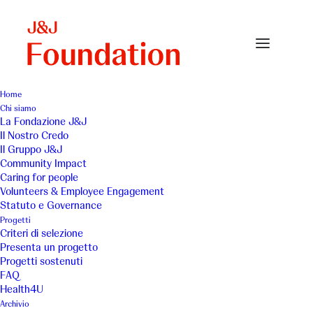
Home
Chi siamo
La Fondazione J&J
Il Nostro Credo
Il Gruppo J&J
Community Impact
Caring for people
Volunteers & Employee Engagement
Statuto e Governance
UISP (Unione Italiana
Progetti
Criteri di selezione
Sport per tutti)
Presenta un progetto
Progetti sostenuti
FAQ
Health4U
Archivio