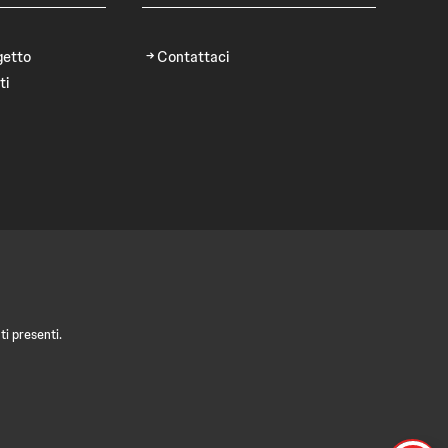
getto
Contattaci
ti
i presenti.