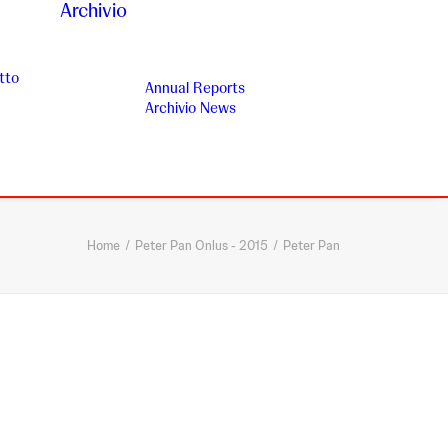
Archivio
tto
Annual Reports
Archivio News
Home
Peter Pan Onlus - 2015
Peter Pan