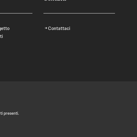
getto
Contattaci
ti
i presenti.