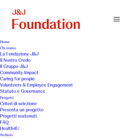
Home
Chi siamo
07_Komen-1024×701
La Fondazione J&J
Il Nostro Credo
Home
Susan G. Komen Italia Onlus - 2022
Il Gruppo J&J
07_Komen-1024×701
Community Impact
Caring for people
Volunteers & Employee Engagement
Statuto e Governance
Progetti
Criteri di selezione
Presenta un progetto
Progetti sostenuti
FAQ
Health4U
Archivio