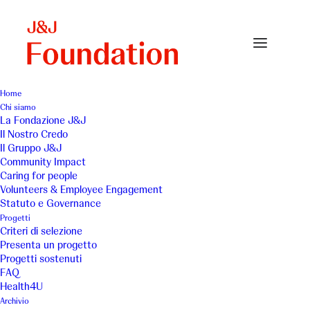
Home
Chi siamo
Komen-min
La Fondazione J&J
Il Nostro Credo
Home
Susan G. Komen Italia Onlus - 2018
Komen-min
Il Gruppo J&J
Community Impact
Caring for people
Volunteers & Employee Engagement
Statuto e Governance
Progetti
Criteri di selezione
Presenta un progetto
Progetti sostenuti
FAQ
Health4U
Archivio