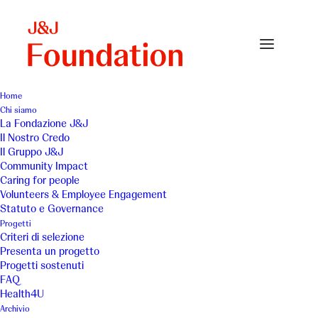
Home
Chi siamo
15_ terre di mezzo
La Fondazione J&J
Il Nostro Credo
Home
Terra di Mezzo
15_ terre di mezzo
Il Gruppo J&J
Community Impact
Caring for people
Volunteers & Employee Engagement
Statuto e Governance
Progetti
Criteri di selezione
Presenta un progetto
Progetti sostenuti
FAQ
Health4U
Archivio