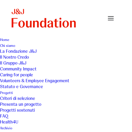
Home
Chi siamo
La Fondazione J&J
Il Nostro Credo
Una Breccia nel Muro -
Il Gruppo J&J
Community Impact
Atelier delle Autonomie
Caring for people
Volunteers & Employee Engagement
Statuto e Governance
Progetti
Criteri di selezione
Presenta un progetto
Progetti sostenuti
FAQ
Centro per il trattamento
Health4U
Archivio
dell’autismo