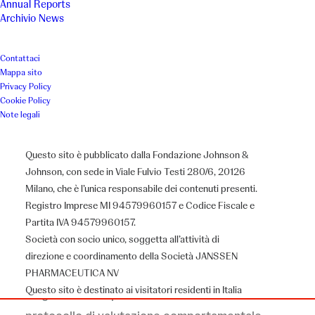
Annual Reports
Archivio News
Luogo
Anno
Contattaci
Mappa sito
Salerno
2016
Privacy Policy
Cookie Policy
Note legali
Associazione
Una Breccia nel Muro
Questo sito è pubblicato dalla Fondazione Johnson &
Johnson, con sede in Viale Fulvio Testi 280/6, 20126
Milano, che è l’unica responsabile dei contenuti presenti.
Registro Imprese MI 94579960157 e Codice Fiscale e
Il Progetto
Partita IVA 94579960157.
Società con socio unico, soggetta all’attività di
direzione e coordinamento della Società JANSSEN
L’autismo è un disturbo del neuro sviluppo, ormai
PHARMACEUTICA NV
Questo sito è destinato ai visitatori residenti in Italia
diagnosticabile precocemente mediante un