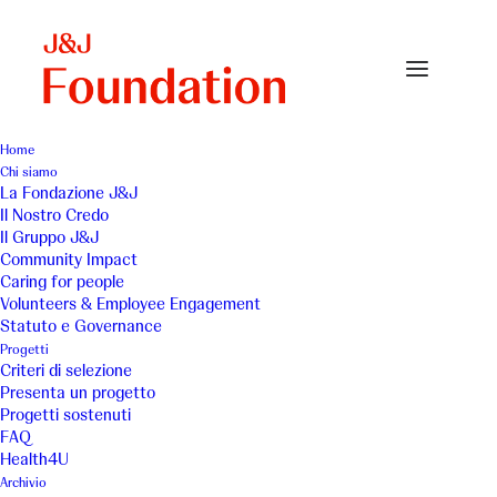
Home
Chi siamo
La Fondazione J&J
Il Nostro Credo
Una breccia nel muro -
Il Gruppo J&J
Community Impact
La casa di Sergio
Caring for people
Volunteers & Employee Engagement
Statuto e Governance
Progetti
Criteri di selezione
Presenta un progetto
Progetti sostenuti
FAQ
Fornire ai pazienti affetti da
Health4U
Archivio
patologie oncologiche ed