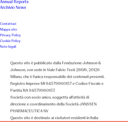
Annual Reports
Archivio News
oncoematologiche, e alle loro
famiglie, un aiuto finalizzato al
Contattaci
Mappa sito
miglioramento della qualità
Privacy Policy
Cookie Policy
della vita
Note legali
Questo sito è pubblicato dalla Fondazione Johnson &
Luogo
Anno
Johnson, con sede in Viale Fulvio Testi 280/6, 20126
Milano, che è l’unica responsabile dei contenuti presenti.
Salerno
2014
Registro Imprese MI 94579960157 e Codice Fiscale e
Partita IVA 94579960157.
Associazione
Società con socio unico, soggetta all’attività di
direzione e coordinamento della Società JANSSEN
Una breccia nel muro
PHARMACEUTICA NV
Questo sito è destinato ai visitatori residenti in Italia