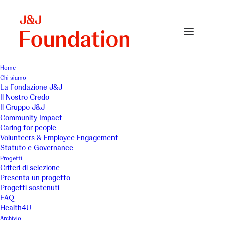
Home
Chi siamo
La Fondazione J&J
Il Nostro Credo
U.N.I.T.A.L.S.I. (Unione
Il Gruppo J&J
Community Impact
Nazionale Trasporto
Caring for people
Volunteers & Employee Engagement
Ammalati Lourdes e
Statuto e Governance
Progetti
Santuari Internazionali)
Criteri di selezione
Presenta un progetto
Progetti sostenuti
FAQ
Health4U
Archivio