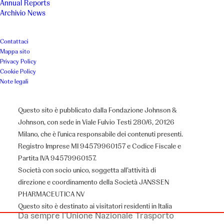
Annual Reports
Archivio News
Doccia barella per allettati
Contattaci
Mappa sito
Luogo
Anno
Privacy Policy
Cookie Policy
Bologna
2002
Note legali
Associazione
Questo sito è pubblicato dalla Fondazione Johnson &
Johnson, con sede in Viale Fulvio Testi 280/6, 20126
U.N.I.T.A.L.S.I.
Milano, che è l’unica responsabile dei contenuti presenti.
Registro Imprese MI 94579960157 e Codice Fiscale e
Partita IVA 94579960157.
Società con socio unico, soggetta all’attività di
Il Progetto
direzione e coordinamento della Società JANSSEN
PHARMACEUTICA NV
Questo sito è destinato ai visitatori residenti in Italia
Da sempre l’Unione Nazionale Trasporto