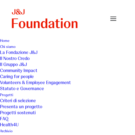
Home
Chi siamo
Page-Volunteers-8Marzo
La Fondazione J&J
Il Nostro Credo
Home
Volunteers & Employee engagement
Il Gruppo J&J
Page-Volunteers-8Marzo
Community Impact
Caring for people
Volunteers & Employee Engagement
Statuto e Governance
Progetti
Criteri di selezione
Presenta un progetto
Progetti sostenuti
FAQ
Health4U
Archivio