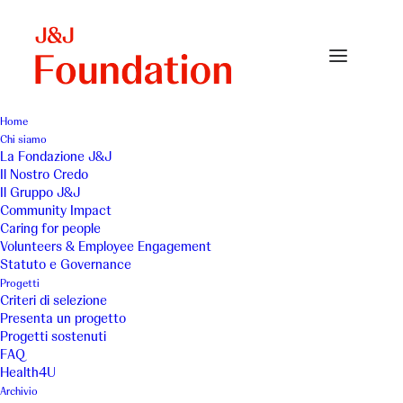
Home
Chi siamo
Page-Volunteers-Card-giornata-giocattolo
La Fondazione J&J
Il Nostro Credo
Home
Volunteers & Employee engagement
Il Gruppo J&J
Page-Volunteers-Card-giornata-giocattolo
Community Impact
Caring for people
Volunteers & Employee Engagement
Statuto e Governance
Progetti
Criteri di selezione
Presenta un progetto
Progetti sostenuti
FAQ
Health4U
Archivio