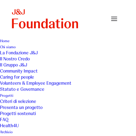
Home
Chi siamo
Page-Volunteers-Card-Race-the-cure
La Fondazione J&J
Il Nostro Credo
Home
Volunteers & Employee engagement
Il Gruppo J&J
Page-Volunteers-Card-Race-the-cure
Community Impact
Caring for people
Volunteers & Employee Engagement
Statuto e Governance
Progetti
Criteri di selezione
Presenta un progetto
Progetti sostenuti
FAQ
Health4U
Archivio