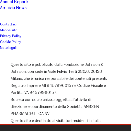
Annual Reports
Archivio News
Contattaci
Mappa sito
Privacy Policy
Cookie Policy
Note legali
Questo sito è pubblicato dalla Fondazione Johnson &
Johnson, con sede in Viale Fulvio Testi 280/6, 20126
Chi siamo
Milano, che è l’unica responsabile dei contenuti presenti.
Registro Imprese MI 94579960157 e Codice Fiscale e
Partita IVA 94579960157.
Società con socio unico, soggetta all’attività di
direzione e coordinamento della Società JANSSEN
Il Gruppo J&J
PHARMACEUTICA NV
Il Nostro Credo
Questo sito è destinato ai visitatori residenti in Italia
Community Impact