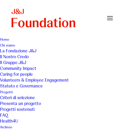
Home
Chi siamo
avis-liguria
La Fondazione J&J
Il Nostro Credo
Home
avis-liguria
avis-liguria
Il Gruppo J&J
Community Impact
Caring for people
Volunteers & Employee Engagement
Statuto e Governance
Progetti
Criteri di selezione
Presenta un progetto
Progetti sostenuti
FAQ
Health4U
Archivio