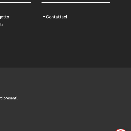
getto
Contattaci
ti
i presenti.