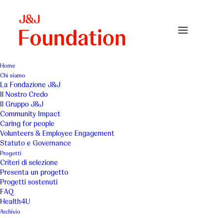
Home
Chi siamo
logo CROCE ROSA CELESTE
La Fondazione J&J
Il Nostro Credo
Home
logo CROCE ROSA CELESTE
Il Gruppo J&J
logo CROCE ROSA CELESTE
Community Impact
Caring for people
Volunteers & Employee Engagement
Statuto e Governance
Progetti
Criteri di selezione
Presenta un progetto
Progetti sostenuti
FAQ
Health4U
Archivio