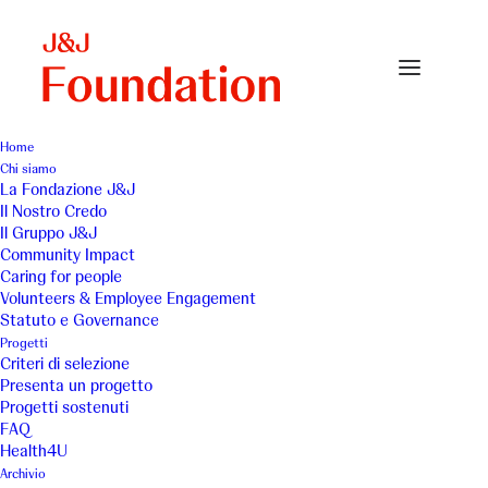
Home
Chi siamo
La Fondazione J&J
Il Nostro Credo
Comunità Madonna
Il Gruppo J&J
Community Impact
della Tenda di Cristo -
Caring for people
Volunteers & Employee Engagement
Sostegno alle ragazze
Statuto e Governance
Progetti
madri
Criteri di selezione
Presenta un progetto
Progetti sostenuti
FAQ
Health4U
Archivio