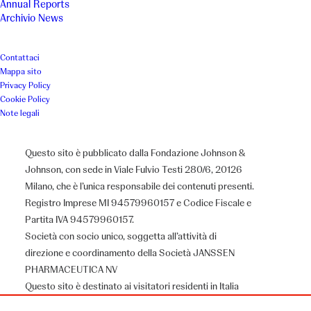
Annual Reports
Archivio News
Accoglienza e sostegno alle
ragazze madri e alla loro prole
Contattaci
Mappa sito
Privacy Policy
Cookie Policy
Luogo
Anno
Note legali
Acireale (CT)
2013
Questo sito è pubblicato dalla Fondazione Johnson &
Johnson, con sede in Viale Fulvio Testi 280/6, 20126
Associazione
Milano, che è l’unica responsabile dei contenuti presenti.
Registro Imprese MI 94579960157 e Codice Fiscale e
Comunità madonna della Tenda di Cristo
Partita IVA 94579960157.
Società con socio unico, soggetta all’attività di
direzione e coordinamento della Società JANSSEN
PHARMACEUTICA NV
Il Progetto
Questo sito è destinato ai visitatori residenti in Italia