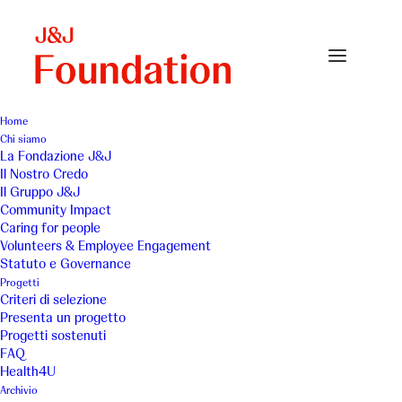
Home
Chi siamo
La Fondazione J&J
Il Nostro Credo
IncontraDonna Onlus - Il
Il Gruppo J&J
Community Impact
laboratorio teatrale: un
Caring for people
Volunteers & Employee Engagement
percorso di Salute
Statuto e Governance
Progetti
Criteri di selezione
Presenta un progetto
Progetti sostenuti
FAQ
Health4U
Archivio