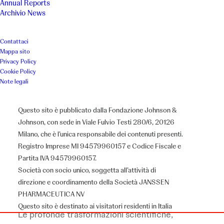
Percorso teatrale terapeutico
Annual Reports
Archivio News
per donne con cancro al seno
Contattaci
Mappa sito
Luogo
Anno
Privacy Policy
Cookie Policy
Roma
2013
Note legali
Associazione
Questo sito è pubblicato dalla Fondazione Johnson &
Johnson, con sede in Viale Fulvio Testi 280/6, 20126
IncontraDonna Onlus
Milano, che è l’unica responsabile dei contenuti presenti.
Registro Imprese MI 94579960157 e Codice Fiscale e
Partita IVA 94579960157.
Società con socio unico, soggetta all’attività di
Il progetto
direzione e coordinamento della Società JANSSEN
PHARMACEUTICA NV
Questo sito è destinato ai visitatori residenti in Italia
Le profonde trasformazioni scientifiche,