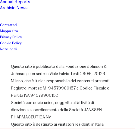
Annual Reports
Archivio News
abbatte barriere fisiche e sociali,
offrendo a tutti la possibilità di
Contattaci
superare i propri limiti e vivere
Mappa sito
Privacy Policy
esperienze di inclusione e
Cookie Policy
Note legali
crescita.
Questo sito è pubblicato dalla Fondazione Johnson &
Luogo
Anno
Johnson, con sede in Viale Fulvio Testi 280/6, 20126
Milano, che è l’unica responsabile dei contenuti presenti.
San Fiorano (LO)
2024
Registro Imprese MI 94579960157 e Codice Fiscale e
Partita IVA 94579960157.
Società con socio unico, soggetta all’attività di
Associazione
direzione e coordinamento della Società JANSSEN
PHARMACEUTICA NV
Fondazione Amici di Sissi ETS
Questo sito è destinato ai visitatori residenti in Italia