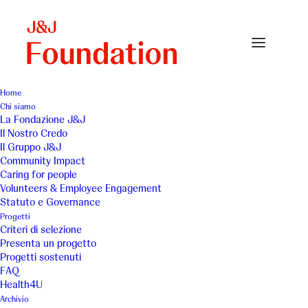
Home
Chi siamo
La Fondazione J&J
Il Nostro Credo
Fondazione Amici di
Il Gruppo J&J
Community Impact
Sissi ETS - Sport senza
Caring for people
Volunteers & Employee Engagement
barriere
Statuto e Governance
Progetti
Criteri di selezione
Presenta un progetto
Progetti sostenuti
FAQ
Health4U
Archivio
Il progetto Sport senza barriere