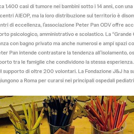
ca 1.400 casi di tumore nei bambini sotto i 14 anni, con una
entri AIEOP, ma la loro distribuzione sul territorio è diso
tri di eccellenza, l’associazione Peter Pan ODV offre accog
orto psicologico, amministrativo e scolastico. La “Grande 
anza con bagno privato ma anche numerosi e ampi spazi com
Peter Pan intende contrastare la tendenza all’isolamento, os
porto tra le famiglie che condividono la stessa esperienza.
l supporto di oltre 200 volontari. La Fondazione J&J ha 
giungono a Roma per curarsi nei principali ospedali pediatric