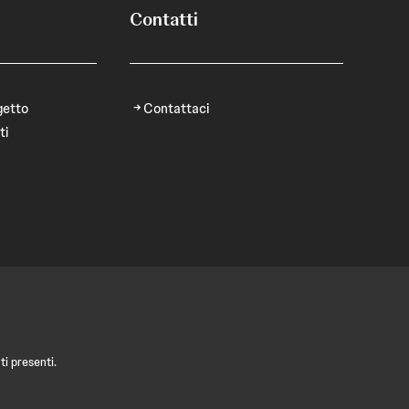
Contatti
getto
Contattaci
ti
i presenti.