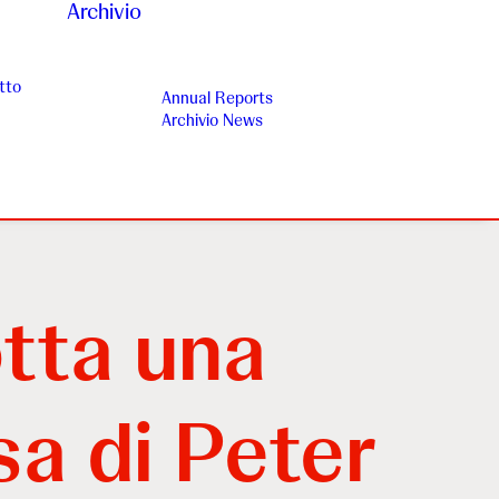
Archivio
tto
Annual Reports
Archivio News
tta una
a di Peter