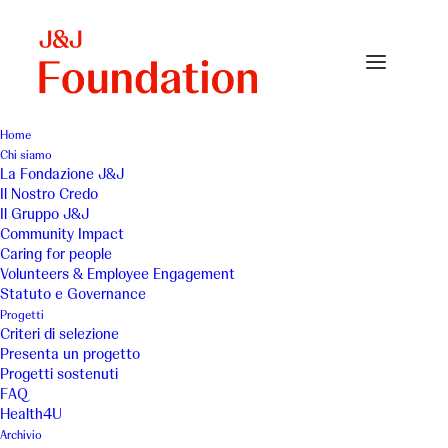
Home
Chi siamo
UniMI
La Fondazione J&J
Il Nostro Credo
Home
Istituto Scienze Dermatologiche
UniMI
Il Gruppo J&J
Community Impact
Caring for people
Volunteers & Employee Engagement
Statuto e Governance
Progetti
Criteri di selezione
Presenta un progetto
Progetti sostenuti
FAQ
Health4U
Archivio