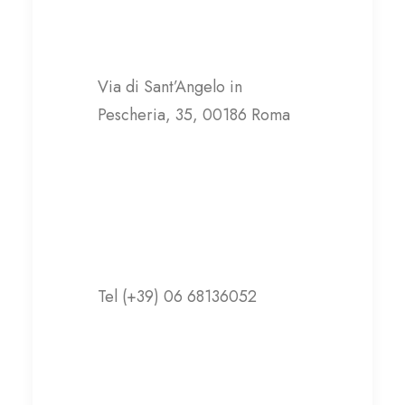
A Roma Insieme
Via di Sant’Angelo in
Pescheria, 35, 00186 Roma
Contatti
Tel (+39) 06 68136052
aromainsieme@gmail.com
Visita il sito web