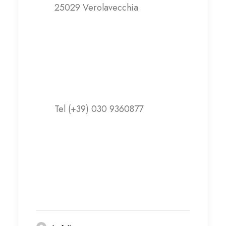
25029 Verolavecchia
Contatti
Tel (+39) 030 9360877
lucapedroni@libero.it
Visita il sito web