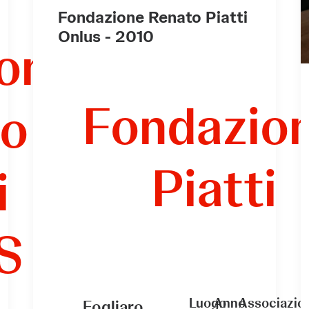
Fondazione Renato Piatti
Onlus - 2010
one
Fondazio
to
Piatti
i
US
Luogo
Anno
Associazio
Fogliaro