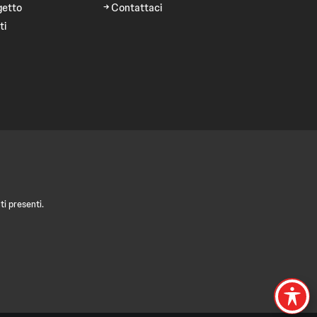
getto
Contattaci
ti
i presenti.