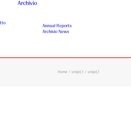
Archivio
tto
Annual Reports
Archivio News
Home
unipd_1
unipd_1